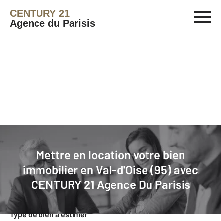
CENTURY 21
Agence du Parisis
Agence immobilière
Mettre en location
Mettre en location votre bien
Faites estimer gratuitement votre
immobilier en Val-d'Oise (95) avec
bien en location
CENTURY 21 Agence Du Parisis
Concernant votre bien
Type de bien à estimer
*