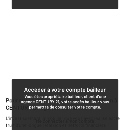
Accéder à votre compte bailleur
Vous êtes propriétaire bailleur, client d’une
Pourquoi confier la location de mon bien à
agence CENTURY 21, votre accès bailleur vous
CENTURY 21 Agence Du Parisis
?
permettra de consulter votre compte.
L'investissement immobilier que vous avez réalisé est le
Me connecter à mon compte
fruit d'une longue réflexion et d'efforts financiers